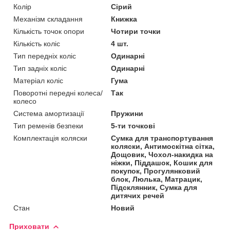
Колір
Сірий
Механізм складання
Книжка
Кількість точок опори
Чотири точки
Кількість коліс
4 шт.
Тип передніх коліс
Одинарні
Тип задніх коліс
Одинарні
Матеріал коліс
Гума
Поворотні передні колеса/
Так
колесо
Система амортизації
Пружини
Тип ременів безпеки
5-ти точкові
Комплектація коляски
Сумка для транспортування
коляски, Антимоскітна сітка,
Дощовик, Чохол-накидка на
ніжки, Піддашок, Кошик для
покупок, Прогулянковий
блок, Люлька, Матрацик,
Підсклянник, Сумка для
дитячих речей
Стан
Новий
Приховати