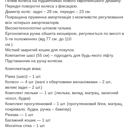
Гелеві колеса на підшипниках нового європейського дизайну.
Передні поворотні колеса з фіксацією.
Діаметр коліс: задні – 28 см, передні – 23 см.
Покращена пружинна амортизація з можливістю регулювання
всіх чотирьох амортизаторів.
Високотехнологічні штокові гальма.
Ергономічна ручка обшита екошкірою, регулюється по висоті в
5-ти положеннях (від 77 см. до 110
см.).
Місткий закритий кошик для покупок.
Компактне шасі (55 см) – підходить для будь-якого ліфту.
Підстаканник на ручці коляски.
Комплектація візка:
Рама (шасі) – 1 шт.
Колесо — 4 шт. (малі з обертовими механізмами – 2 шт.,
великі задні – 2 шт.)
Комплект люльки — 1 шт. (люлька, вклад, матрац, захисний
чохол, будка)
Комплект прогулянковий – 1 шт. (прогулянковий блок, матрац,
покривало, будка, ручка – бампер)
Рюкзак — 1 шт.
Багажний кошик — 1 шт.
Москітна сітка – 1 шт.