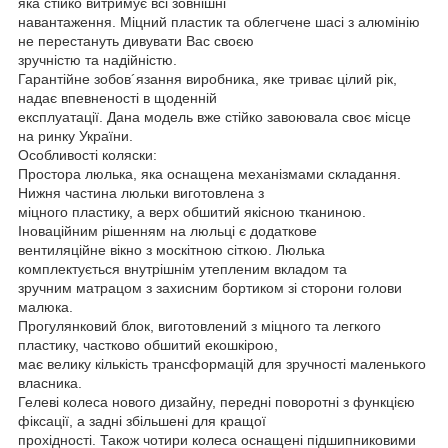
яка стійко витримує всі зовнішні
навантаження. Міцний пластик та облегчене шасі з алюмінію
не перестануть дивувати Вас своєю
зручністю та надійністю.
Гарантійне зобов´язання виробника, яке триває цілий рік,
надає впевненості в щоденній
експлуатації. Дана модель вже стійко завоювала своє місце
на ринку України.
Особливості коляски:
Простора люлька, яка оснащена механізмами складання.
Нижня частина люльки виготовлена з
міцного пластику, а верх обшитий якісною тканиною.
Іноваційним рішенням на люльці є додаткове
вентиляційне вікно з москітною сіткою. Люлька
комплектується внутрішнім утепленим вкладом та
зручним матрацом з захисним бортиком зі сторони голови
малюка.
Прогулянковий блок, виготовлений з міцного та легкого
пластику, частково обшитий екошкірою,
має велику кількість трансформацій для зручності маленького
власника.
Гелеві колеса нового дизайну, передні поворотні з функцією
фіксації, а задні збільшені для кращої
прохідності. Також чотири колеса оснащені підшипниковими