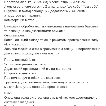
Простора люлька (79\35 см) з вентиляційним вікном.
Люлька встановлюється в 2-х напрямах “до себе”, “від себе”.
Внутрішній вклад оснащений додатковими кишенями
знімається для прання.
Комфортний матрац.
Внутрішня обробка люльки виконана з натуральної бавовни
та оснащена швидкознімними замками –
блискавками.
Капюшон, який складається, з режимом провітрювання типу
«Батискаф».
Захисна москітна сітка з врахуванням товщини переплетення
для вільного циркулювання повітря.
Прогулянковий блок:
5-точковий ремінь безпеки.
Додатковий ортопедичний вклад-матрацик.
Покривало для ніжок.
Практична ручка обшита екошкірою.
Зручний удосконалений капюшон типу «Батискаф», з
можливістю утеплення або провітрювання.
Шасі:
Оновлена рама виготовлена з алюмінію, має удосконалену
систему складання.