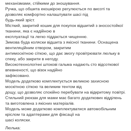
механізмами, стійкими до зношування.
Ручка, що обшита екошкірою регулюється по висоті та
дозволяє комфортно налаштувати шасі під
будь-який зріст.
Місткий, закритий кошик для покупок відшитий з зносостойкої
тканини, яка є надійною в
експлуатації та легко піддається чищенню.
Зимова буда коляски відшита з якісної тканини. Оснащена
вентиляційним отвором, закритим
антимоскітною сіткою, що дає змогу провітрювати люльку в
спеку, або закрити в негоду.
Високотехнологічні штокові гальма надають сто відсоткової
впевненості, що візок надійно
зафіксовано.
Модель додатково комплектується великою захисною
москітною сіткою та великим тентом від
дощу, що дозволяє спокійно перебувати на відкритому повітрі.
Стильний рюкзак для мами має багато додаткових відділень
та виготовлена з якісних матеріалів.
Модель може додатково комплектуватися автомобільним
кріслом та адаптерами для фіксації на
шасі коляски.
Люлька: