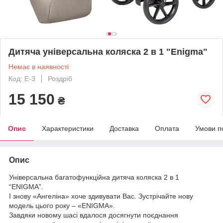
Дитяча універсальна коляска 2 в 1 "Enigma"
Немає в наявності
Код: E-3
Роздріб
15 150
₴
Опис
Характеристики
Доставка
Оплата
Умови п
Опис
Універсальна багатофункційна дитяча коляска 2 в 1
“ENIGMA”.
І знову «Ангеліна» хоче здивувати Вас. Зустрічайте нову
модель цього року – «ENIGMA».
Завдяки новому шасі вдалося досягнути поєднання