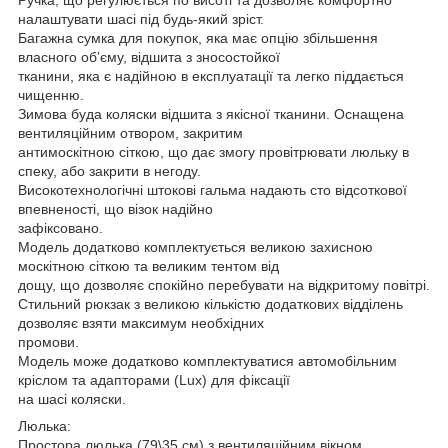
налаштувати шасі під будь-який зріст.
Багажна сумка для покупок, яка має опцію збільшення
власного об’єму, відшита з зносостойкої
тканини, яка є надійною в експлуатації та легко піддається
чищенню.
Зимова буда коляски відшита з якісної тканини. Оснащена
вентиляційним отвором, закритим
антимоскітною сіткою, що дає змогу провітрювати люльку в
спеку, або закрити в негоду.
Високотехнологічні штокові гальма надають сто відсоткової
впевненості, що візок надійно
зафіксовано.
Модель додатково комплектується великою захисною
москітною сіткою та великим тентом від
дощу, що дозволяє спокійно перебувати на відкритому повітрі.
Стильний рюкзак з великою кількістю додаткових відділень
дозволяє взяти максимум необхідних
промови.
Модель може додатково комплектуватися автомобільним
кріслом та адапторами (Lux) для фіксації
на шасі коляски.
Люлька:
Простора люлька (79\35 см) з вентиляційним вікном.