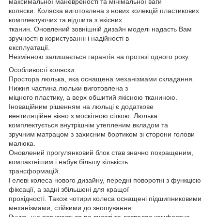
максимальної маневреності та мінімальної ваги
коляски. Коляска виготовлена з нових колекцій пластикових
комплектуючих та відшита з якісних
тканин. Оновлений зовнішній дизайн моделі надасть Вам
зручності в користуванні і надійності в
експлуатації.
Незмінною залишається гарантія на протязі одного року.
Особливості коляски:
Простора люлька, яка оснащена механізмами складання.
Нижня частина люльки виготовлена з
міцного пластику, а верх обшитий якісною тканиною.
Іноваційним рішенням на люльці є додаткове
вентиляційне вікно з москітною сіткою. Люлька
комплектується внутрішнім утепленим вкладом та
зручним матрацом з захисним бортиком зі сторони голови
малюка.
Оновлений прогулянковий блок став значно покращеним,
компактнішим і набув більшу кількість
трансформацій.
Гелеві колеса нового дизайну, передні поворотні з функцією
фіксації, а задні збільшені для кращої
прохідності. Також чотири колеса оснащені підшипниковими
механізмами, стійкими до зношування.
Ручка, що регулюється по висоті та дозволяє комфортно