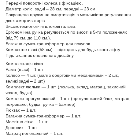
Передні поворотні колеса з фіксацією.
Діаметр коліс: задні – 28 см, передні – 23 см.
Покращена пружинна амортизація з можливістю регулювання
двох амортизаторів.
Високотехнологічні штокові гальма.
Ергономічна ручка регулюється по висоті в 5-ти положеннях
(від 79 см. до 110 см.).
Багажна сумка-трансформер для покупок.
Компактне шасі (58 см) – підходить для будь-якого ліфту.
Підстаканник оновленого дизайну.
Комплектація візка:
Рама (шасі) – 1 шт.
Колесо — 4 шт. (малі з обертовими механізмами – 2 шт.,
великі задні – 2 шт.)
Комплект люльки — 1 шт. (люлька, вклад, матрац, захисний
чохол, будка)
Комплект прогулянковий – 1 шт. (прогулянковий блок, матрац,
покривало, будка, ручка – бампер)
Рюкзак — 1 шт.
Багажна сумка-трансформер — 1 шт.
Москітна сітка – 1 шт.
Дощовик – 1 шт.
Матрац пеленальний – 1 шт.