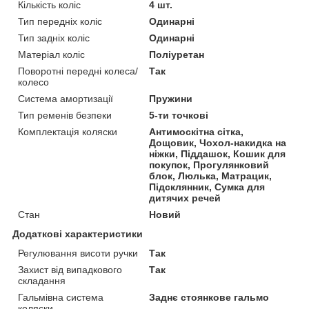
Кількість коліс
4 шт.
Тип передніх коліс
Одинарні
Тип задніх коліс
Одинарні
Матеріал коліс
Поліуретан
Поворотні передні колеса/
Так
колесо
Система амортизації
Пружини
Тип ременів безпеки
5-ти точкові
Комплектація коляски
Антимоскітна сітка,
Дощовик, Чохол-накидка на
ніжки, Піддашок, Кошик для
покупок, Прогулянковий
блок, Люлька, Матрацик,
Підсклянник, Сумка для
дитячих речей
Стан
Новий
Додаткові характеристики
Регулювання висоти ручки
Так
Захист від випадкового
Так
складання
Гальмівна система
Заднє стоянкове гальмо
коляски