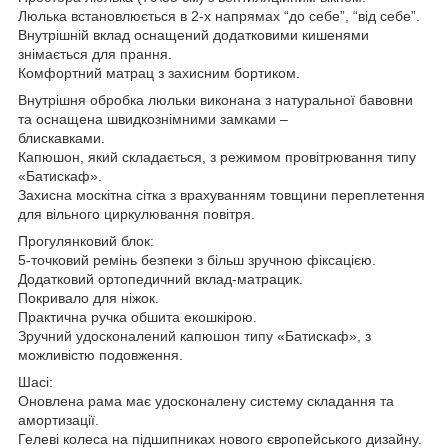
Люлька встановлюється в 2-х напрямах “до себе”, “від себе”.
Внутрішній вклад оснащений додатковими кишенями
знімається для прання.
Комфортний матрац з захисним бортиком.
Внутрішня обробка люльки виконана з натуральної бавовни
та оснащена швидкознімними замками –
блискавками.
Капюшон, який складається, з режимом провітрювання типу
«Батискаф».
Захисна москітна сітка з врахуванням товщини переплетення
для вільного циркулювання повітря.
Прогулянковий блок:
5-точковий ремінь безпеки з більш зручною фіксацією.
Додатковий ортопедичний вклад-матрацик.
Покривало для ніжок.
Практична ручка обшита екошкірою.
Зручний удосконалений капюшон типу «Батискаф», з
можливістю подовження.
Шасі:
Оновлена рама має удосконалену систему складання та
амортизації.
Гелеві колеса на підшипниках нового європейського дизайну.