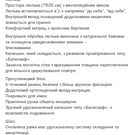
Простора люлька (79\35 см) з вентиляційним вікном.
Люлька встановлюється в 2-х напрямах “до себе”, “від себе”.
Внутрішній вклад оснащений додатковими кишенями
знімається для прання.
Комфортний матрац з захисним бортиком.
Внутрішня обробка люльки виконана з натуральної бавовни
та оснащена швидкознімними замками –
блискавками.
Капюшон, який складається, з режимом провітрювання типу
«Батискаф».
Захисна москітна сітка з врахуванням товщини переплетення
для вільного циркулювання повітря.
Прогулянковий блок:
5-точковий ремінь безпеки з більш зручною фіксацією.
Додатковий ортопедичний вклад-матрацик.
Покривало для ніжок.
Практична ручка обшита екошкірою.
Зручний удосконалений капюшон типу «Батискаф», з
можливістю подовження.
Шасі:
Оновлена рама має удосконалену систему складання та
амортизації.