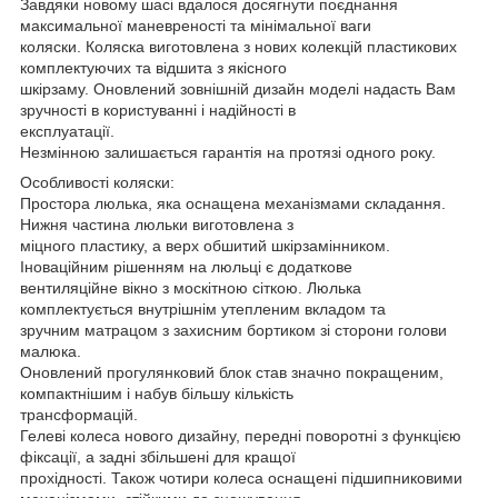
Завдяки новому шасі вдалося досягнути поєднання
максимальної маневреності та мінімальної ваги
коляски. Коляска виготовлена з нових колекцій пластикових
комплектуючих та відшита з якісного
шкірзаму. Оновлений зовнішній дизайн моделі надасть Вам
зручності в користуванні і надійності в
експлуатації.
Незмінною залишається гарантія на протязі одного року.
Особливості коляски:
Простора люлька, яка оснащена механізмами складання.
Нижня частина люльки виготовлена з
міцного пластику, а верх обшитий шкірзамінником.
Іноваційним рішенням на люльці є додаткове
вентиляційне вікно з москітною сіткою. Люлька
комплектується внутрішнім утепленим вкладом та
зручним матрацом з захисним бортиком зі сторони голови
малюка.
Оновлений прогулянковий блок став значно покращеним,
компактнішим і набув більшу кількість
трансформацій.
Гелеві колеса нового дизайну, передні поворотні з функцією
фіксації, а задні збільшені для кращої
прохідності. Також чотири колеса оснащені підшипниковими