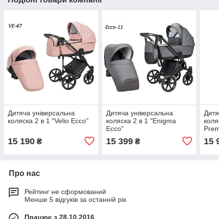
Дитяча універсальна
Дитяча універсальна
Дитя
коляска 2 в 1 "Velio Ecco"
коляска 2 в 1 "Enigma
коля
Ecco"
Prem
15 190
15 399
15 
₴
₴
Про нас
Рейтинг не сформований
Менше 5 відгуків за останній рік
Працює з 28.10.2016