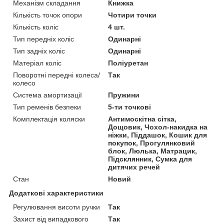
Механізм складання
Книжка
Кількість точок опори
Чотири точки
Кількість коліс
4 шт.
Тип передніх коліс
Одинарні
Тип задніх коліс
Одинарні
Матеріал коліс
Поліуретан
Поворотні передні колеса/
Так
колесо
Система амортизації
Пружини
Тип ременів безпеки
5-ти точкові
Комплектація коляски
Антимоскітна сітка,
Дощовик, Чохол-накидка на
ніжки, Піддашок, Кошик для
покупок, Прогулянковий
блок, Люлька, Матрацик,
Підсклянник, Сумка для
дитячих речей
Стан
Новий
Додаткові характеристики
Регулювання висоти ручки
Так
Захист від випадкового
Так