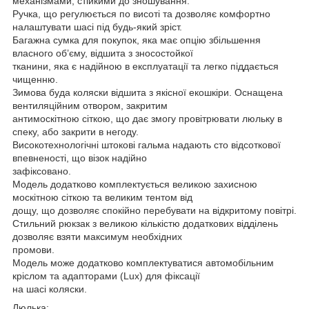
механізмами, стійкими до зношування.
Ручка, що регулюється по висоті та дозволяє комфортно
налаштувати шасі під будь-який зріст.
Багажна сумка для покупок, яка має опцію збільшення
власного об’єму, відшита з зносостойкої
тканини, яка є надійною в експлуатації та легко піддається
чищенню.
Зимова буда коляски відшита з якісної екошкіри. Оснащена
вентиляційним отвором, закритим
антимоскітною сіткою, що дає змогу провітрювати люльку в
спеку, або закрити в негоду.
Високотехнологічні штокові гальма надають сто відсоткової
впевненості, що візок надійно
зафіксовано.
Модель додатково комплектується великою захисною
москітною сіткою та великим тентом від
дощу, що дозволяє спокійно перебувати на відкритому повітрі.
Стильний рюкзак з великою кількістю додаткових відділень
дозволяє взяти максимум необхідних
промови.
Модель може додатково комплектуватися автомобільним
кріслом та адапторами (Lux) для фіксації
на шасі коляски.
Люлька: