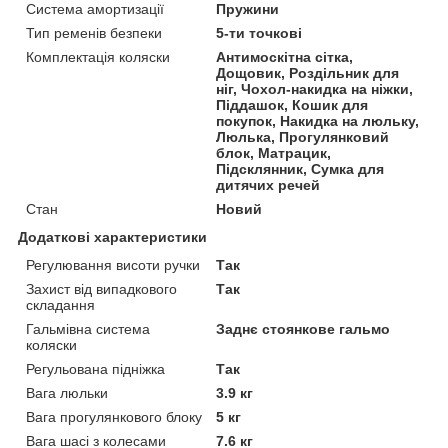
Система амортизації
Пружини
Тип ременів безпеки
5-ти точкові
Комплектація коляски
Антимоскітна сітка,
Дощовик, Роздільник для
ніг, Чохол-накидка на ніжки,
Піддашок, Кошик для
покупок, Накидка на люльку,
Люлька, Прогулянковий
блок, Матрацик,
Підсклянник, Сумка для
дитячих речей
Стан
Новий
Додаткові характеристики
Регулювання висоти ручки
Так
Захист від випадкового
Так
складання
Гальмівна система
Заднє стоянкове гальмо
коляски
Регульована підніжка
Так
Вага люльки
3.9 кг
Вага прогулянкового блоку
5 кг
Вага шасі з колесами
7.6 кг