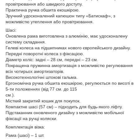
провітрювання або швидкого доступу.
Практична ручка обшита екошкірою.
Зручний удосконалений капюшон типу «Батискаф», з
можливістю утеплення або провітрювання.
Шасі:
Оновлена рама виготовлена з алюмінію, має удосконалену
систему складання.
Гелеві колеса на підшипниках нового європейського дизайну.
Передні поворотні колеса з фіксацією.
Діаметр коліс: задні – 28 см, передні – 23 см.
Покращена пружинна амортизація з можливістю регулювання
всіх чотирьох амортизаторів.
Високотехнологічні штокові гальма.
Ергономічна ручка обшита екошкірою, регулюється по висоті в
5-ти положеннях (від 77 см. до 115
см.).
Місткий закритий кошик для покупок.
Компактне шасі (57 см) – підходить для будь-якого ліфту.
Підстаканник оновленого дизайну з можливістю мобільної
фіксації на ручці коляски.
Комплектація візка:
Рама (шасі) – 1 шт.