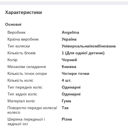
Характеристики
Основні
Виробник
Angelina
Країна виробник
Україна
Тип коляски
Універсальна/комбінована
Кількість блоків
1 (Для однієї дитини)
Колір
Чорний
Механізм складання
Книжка
Кількість точок опори
Чотири точки
Кількість коліс
4 шт.
Тип передніх коліс
Одинарні
Тип задніх коліс
Одинарні
Матеріал коліс
Гума
Поворотні передні колеса/
Так
колесо
Ширина передньої і
Різна
задньої осі