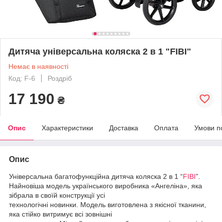
Дитяча універсальна коляска 2 в 1 "FIBI"
Немає в наявності
Код: F-6
Роздріб
17 190
₴
Опис
Характеристики
Доставка
Оплата
Умови п
Опис
Універсальна багатофункційна дитяча коляска 2 в 1 “
FIBI
”.
Найновіша модель українського виробника «Ангеліна», яка
зібрала в своїй конструкції усі
технологічні новинки. Модель виготовлена з якісної тканини,
яка стійко витримує всі зовнішні