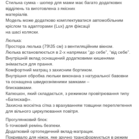
Стильна сумка - шопер для мами має багато додаткових
відділень та виготовлена з якісних
матеріалів.
Модель може додатково комплектуватися автомобільним
кріслом та адапторами (Lux) для фіксації
на шасі коляски.
Люлька:
Простора люлька (79\35 см) з вентиляційним вікном.
Люлька встановлюється в 2-х напрямах “до себе”, “від себе”.
Внутрішній вклад оснащений додатковими кишенями
знімається для прання.
Комфортний матрац з захисним бортиком.
Внутрішня обробка люльки виконана з натуральної бавовни
та оснащена швидкознімними замками –
блискавками.
Капюшон, який складається, з режимом провітрювання типу
«Батискаф».
Захисна москітна сітка з врахуванням товщини переплетення
для вільного циркулювання повітря.
Прогулянковий блок:
5-точковий ремінь безпеки.
Додатковий ортопедичний вклад-матрацик.
Покривало для ніжок, яке зручно трансформується в режим