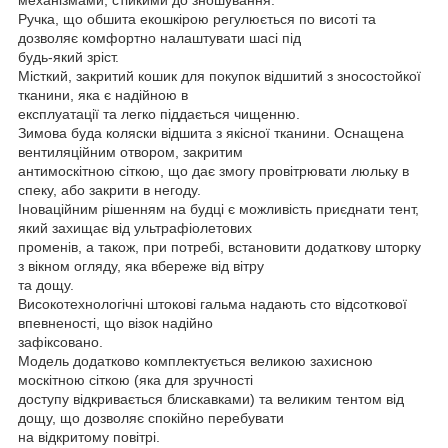
Ручка, що обшита екошкірою регулюється по висоті та
дозволяє комфортно налаштувати шасі під
будь-який зріст.
Місткий, закритий кошик для покупок відшитий з зносостойкої
тканини, яка є надійною в
експлуатації та легко піддається чищенню.
Зимова буда коляски відшита з якісної тканини. Оснащена
вентиляційним отвором, закритим
антимоскітною сіткою, що дає змогу провітрювати люльку в
спеку, або закрити в негоду.
Іноваційним рішенням на будці є можливість приєднати тент,
який захищає від ультрафіолетових
променів, а також, при потребі, встановити додаткову шторку
з вікном огляду, яка вбереже від вітру
та дощу.
Високотехнологічні штокові гальма надають сто відсоткової
впевненості, що візок надійно
зафіксовано.
Модель додатково комплектується великою захисною
москітною сіткою (яка для зручності
доступу відкривається блискавками) та великим тентом від
дощу, що дозволяє спокійно перебувати
на відкритому повітрі.