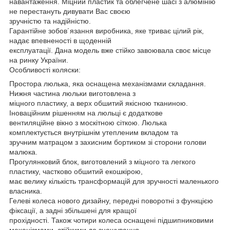
навантаження. Міцний пластик та облегчене шасі з алюмінію
не перестануть дивувати Вас своєю
зручністю та надійністю.
Гарантійне зобов´язання виробника, яке триває цілий рік,
надає впевненості в щоденній
експлуатації. Дана модель вже стійко завоювала своє місце
на ринку України.
Особливості коляски:
Простора люлька, яка оснащена механізмами складання.
Нижня частина люльки виготовлена з
міцного пластику, а верх обшитий якісною тканиною.
Іноваційним рішенням на люльці є додаткове
вентиляційне вікно з москітною сіткою. Люлька
комплектується внутрішнім утепленим вкладом та
зручним матрацом з захисним бортиком зі сторони голови
малюка.
Прогулянковий блок, виготовлений з міцного та легкого
пластику, частково обшитий екошкірою,
має велику кількість трансформацій для зручності маленького
власника.
Гелеві колеса нового дизайну, передні поворотні з функцією
фіксації, а задні збільшені для кращої
прохідності. Також чотири колеса оснащені підшипниковими
механізмами, стійкими до зношування.